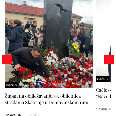
LOKALNO
LOKALNO
Ćaćić odg
Župan na obilježavanju 34. obljetnica
“Navodi i
stradanja Škabrnje u Domovinskom ratu
Objava HR
- 
Objava HR
- 18.11.2025