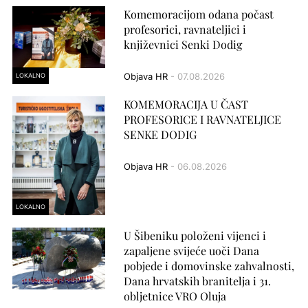
Komemoracijom odana počast
profesorici, ravnateljici i
književnici Senki Dodig
LOKALNO
Objava HR
- 07.08.2026
KOMEMORACIJA U ČAST
PROFESORICE I RAVNATELJICE
SENKE DODIG
Objava HR
- 06.08.2026
LOKALNO
U Šibeniku položeni vijenci i
zapaljene svijeće uoči Dana
pobjede i domovinske zahvalnosti,
Dana hrvatskih branitelja i 31.
obljetnice VRO Oluja