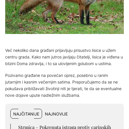
Već nekoliko dana građani prijavljuju prisustvo lisice u užem
centru grada. Kako nam jutros javljaju čitatelji, lisica je viđena u
blizini Doma zdravlja, i to sa ulovljenim golubom u ustima.
Pozivamo građane na povećan oprez, posebno u ranim
jutarnjim i kasnim večernjim satima. Preporučujemo da se ne
pokušava približavati životinji niti je tjerati, te da se eventualne
nove dojave upute nadležnim službama.
NAJČITANIJE
NAJNOVIJE
Strmica – Pokrenuta istraga protiv carinskih