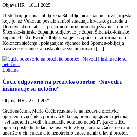
Objava HR
- 18.11.2025
U Škabrnji je danas obilježena 34. obljetnica stradanja ovog mjesta
koje je, uz Vukovar, postalo simbol stradanja hrvatskog naroda u
Domovinskom ratu. U prigodnom programu obilježavanja, u ime
Šibensko-kninske županije sudjelovao je župan Šibensko-kninske
županije Paško Rakić. Obilježavanje je započelo tradicionalnom
Kolonom sjećanja i polaganjem vijenaca kod Spomen-obilježja
masovne grobnice, a nastavilo se svetom misom […]
Lokalno
Ćaćić odgovorio na prozivke oporbe: “Navodi i
insinuacije su netočne”
Objava HR
- 27.11.2025
Gradonačelnik Mario Ćaćić reagirao je na nedavne prozivke
oporbenih vijećnika, poručivši kako su, prema njegovim riječima,
“svi izneseni navodi i insinuacije potpuno netočni”. Kako ističe,
oporba posljednjih dana iznosi tvrdnje koje, smatra Ćaćić, nemaju
uporište u činjenicama te nepotrebno unose nemir u javni prostor.