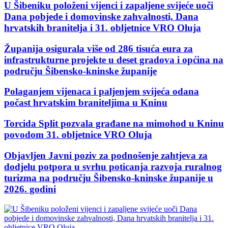
U Šibeniku položeni vijenci i zapaljene svijeće uoči
Dana pobjede i domovinske zahvalnosti, Dana
hrvatskih branitelja i 31. obljetnice VRO Oluja
Županija osigurala više od 286 tisuća eura za
infrastrukturne projekte u deset gradova i općina na
području Šibensko-kninske županije
Polaganjem vijenaca i paljenjem svijeća odana
počast hrvatskim braniteljima u Kninu
Torcida Split pozvala građane na mimohod u Kninu
povodom 31. obljetnice VRO Oluja
Objavljen Javni poziv za podnošenje zahtjeva za
dodjelu potpora u svrhu poticanja razvoja ruralnog
turizma na području Šibensko-kninske županije u
2026. godini