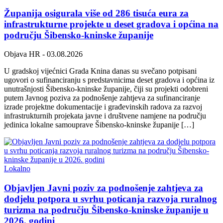
Županija osigurala više od 286 tisuća eura za
infrastrukturne projekte u deset gradova i općina na
području Šibensko-kninske županije
Objava HR
- 03.08.2026
U gradskoj vijećnici Grada Knina danas su svečano potpisani
ugovori o sufinanciranju s predstavnicima deset gradova i općina iz
unutrašnjosti Šibensko-kninske županije, čiji su projekti odobreni
putem Javnog poziva za podnošenje zahtjeva za sufinanciranje
izrade projektne dokumentacije i građevinskih radova za razvoj
infrastrukturnih projekata javne i društvene namjene na području
jedinica lokalne samouprave Šibensko-kninske županije […]
Lokalno
Objavljen Javni poziv za podnošenje zahtjeva za
dodjelu potpora u svrhu poticanja razvoja ruralnog
turizma na području Šibensko-kninske županije u
2026. godini