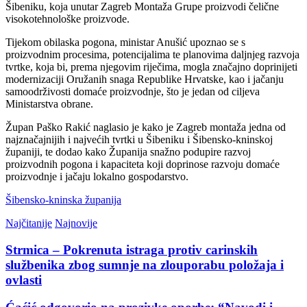
Šibeniku, koja unutar Zagreb Montaža Grupe proizvodi čelične
visokotehnološke proizvode.
Tijekom obilaska pogona, ministar Anušić upoznao se s
proizvodnim procesima, potencijalima te planovima daljnjeg razvoja
tvrtke, koja bi, prema njegovim riječima, mogla značajno doprinijeti
modernizaciji Oružanih snaga Republike Hrvatske, kao i jačanju
samoodrživosti domaće proizvodnje, što je jedan od ciljeva
Ministarstva obrane.
Župan Paško Rakić naglasio je kako je Zagreb montaža jedna od
najznačajnijih i najvećih tvrtki u Šibeniku i Šibensko-kninskoj
županiji, te dodao kako Županija snažno podupire razvoj
proizvodnih pogona i kapaciteta koji doprinose razvoju domaće
proizvodnje i jačaju lokalno gospodarstvo.
Šibensko-kninska županija
Najčitanije
Najnovije
Strmica – Pokrenuta istraga protiv carinskih
službenika zbog sumnje na zlouporabu položaja i
ovlasti