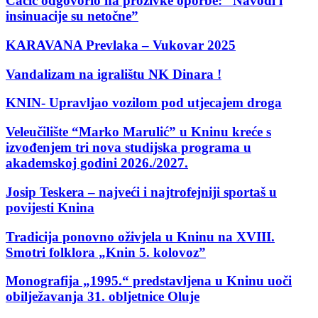
Ćaćić odgovorio na prozivke oporbe: “Navodi i
insinuacije su netočne”
KARAVANA Prevlaka – Vukovar 2025
Vandalizam na igralištu NK Dinara !
KNIN- Upravljao vozilom pod utjecajem droga
Veleučilište “Marko Marulić” u Kninu kreće s
izvođenjem tri nova studijska programa u
akademskoj godini 2026./2027.
Josip Teskera – najveći i najtrofejniji sportaš u
povijesti Knina
Tradicija ponovno oživjela u Kninu na XVIII.
Smotri folklora „Knin 5. kolovoz”
Monografija „1995.“ predstavljena u Kninu uoči
obilježavanja 31. obljetnice Oluje