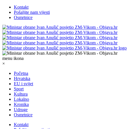
Kontakt
Pošaljite nam vijesti
Osmrtnice
×
Početna
Hrvatska
EU i svijet
Sport
Kultura
Lokalno
Kronika
Udruge
Osmrtnice
Kontakt