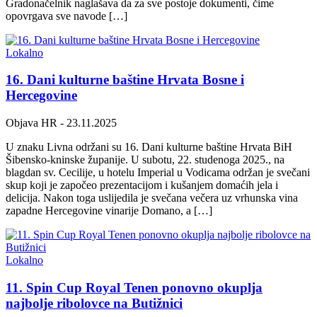
Gradonačelnik naglašava da za sve postoje dokumenti, čime
opovrgava sve navode […]
Lokalno
16. Dani kulturne baštine Hrvata Bosne i
Hercegovine
Objava HR
- 23.11.2025
U znaku Livna održani su 16. Dani kulturne baštine Hrvata BiH
Šibensko-kninske županije. U subotu, 22. studenoga 2025., na
blagdan sv. Cecilije, u hotelu Imperial u Vodicama održan je svečani
skup koji je započeo prezentacijom i kušanjem domaćih jela i
delicija. Nakon toga uslijedila je svečana večera uz vrhunska vina
zapadne Hercegovine vinarije Domano, a […]
Lokalno
11. Spin Cup Royal Tenen ponovno okuplja
najbolje ribolovce na Butižnici