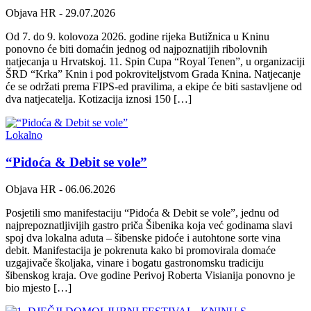
Objava HR
- 29.07.2026
Od 7. do 9. kolovoza 2026. godine rijeka Butižnica u Kninu
ponovno će biti domaćin jednog od najpoznatijih ribolovnih
natjecanja u Hrvatskoj. 11. Spin Cupa “Royal Tenen”, u organizaciji
ŠRD “Krka” Knin i pod pokroviteljstvom Grada Knina. Natjecanje
će se održati prema FIPS-ed pravilima, a ekipe će biti sastavljene od
dva natjecatelja. Kotizacija iznosi 150 […]
Lokalno
“Pidoća & Debit se vole”
Objava HR
- 06.06.2026
Posjetili smo manifestaciju “Pidoća & Debit se vole”, jednu od
najprepoznatljivijih gastro priča Šibenika koja već godinama slavi
spoj dva lokalna aduta – šibenske pidoće i autohtone sorte vina
debit. Manifestacija je pokrenuta kako bi promovirala domaće
uzgajivače školjaka, vinare i bogatu gastronomsku tradiciju
šibenskog kraja. Ove godine Perivoj Roberta Visianija ponovno je
bio mjesto […]