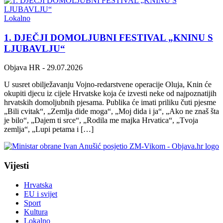
Lokalno
1. DJEČJI DOMOLJUBNI FESTIVAL „KNINU S
LJUBAVLJU“
Objava HR
- 29.07.2026
U susret obilježavanju Vojno-redarstvene operacije Oluja, Knin će
okupiti djecu iz cijele Hrvatske koja će izvesti neke od najpoznatijih
hrvatskih domoljubnih pjesama. Publika će imati priliku čuti pjesme
„Bili cvitak“, „Zemlja dide moga“, „Moj dida i ja“, „Ako ne znaš šta
je bilo“, „Dajem ti srce“, „Rodila me majka Hrvatica“, „Tvoja
zemlja“, „Lupi petama i […]
Vijesti
Hrvatska
EU i svijet
Sport
Kultura
Lokalno