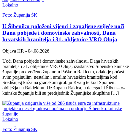
Lokalno
Foto: Županija ŠK
U Šibeniku položeni vijenci i zapaljene svijeće uoči
Dana pobjede i domovinske zahvalnosti, Dana
hrvatskih branitelja i 31. obljetnice VRO Oluja
Objava HR
- 04.08.2026
Uoči Dana pobjede i domovinske zahvalnosti, Dana hrvatskih
branitelja i 31. obljetnice VRO Oluja, izaslanstvo Šibensko-kninske
županije predvođeno županom Paškom Rakićem, odalo je počast
svim poginulim, nestalim i umrlim hrvatskim braniteljima kod
Središnjeg križa na gradskom groblju Kvanj te kod Spomen-
obilježja na Baldekinu. Uz župana Rakića, u delegaciji Šibensko-
kninske županije bili su predsjednik Županijske skupštine […]
Lokalno
Foto: Županija ŠK