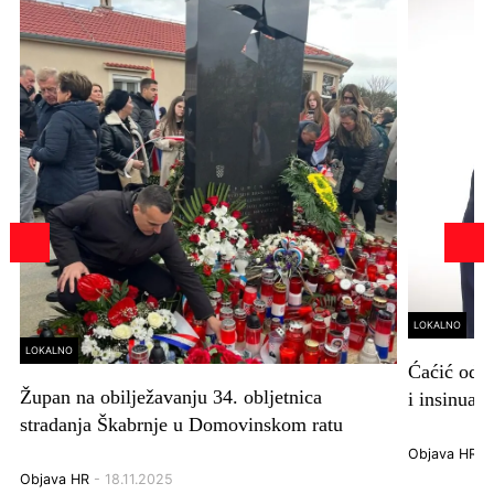
LOKALNO
LOKALNO
Ćaćić odgo
Župan na obilježavanju 34. obljetnica
i insinuaci
stradanja Škabrnje u Domovinskom ratu
Objava HR
- 
Objava HR
- 18.11.2025