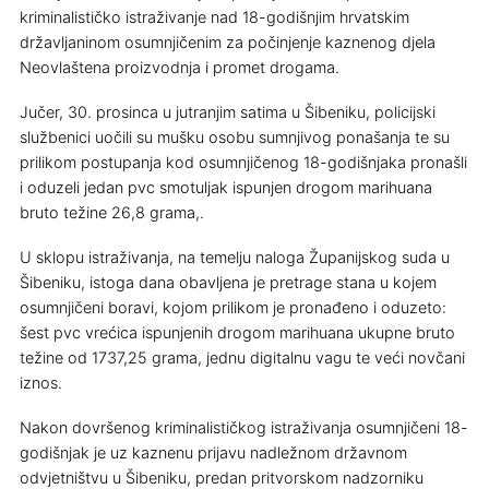
kriminalističko istraživanje nad 18-godišnjim hrvatskim
državljaninom osumnjičenim za počinjenje kaznenog djela
Neovlaštena proizvodnja i promet drogama.
Jučer, 30. prosinca u jutranjim satima u Šibeniku, policijski
službenici uočili su mušku osobu sumnjivog ponašanja te su
prilikom postupanja kod osumnjičenog 18-godišnjaka pronašli
i oduzeli jedan pvc smotuljak ispunjen drogom marihuana
bruto težine 26,8 grama,.
U sklopu istraživanja, na temelju naloga Županijskog suda u
Šibeniku, istoga dana obavljena je pretrage stana u kojem
osumnjičeni boravi, kojom prilikom je pronađeno i oduzeto:
šest pvc vrećica ispunjenih drogom marihuana ukupne bruto
težine od 1737,25 grama, jednu digitalnu vagu te veći novčani
iznos.
Nakon dovršenog kriminalističkog istraživanja osumnjičeni 18-
godišnjak je uz kaznenu prijavu nadležnom državnom
odvjetništvu u Šibeniku, predan pritvorskom nadzorniku