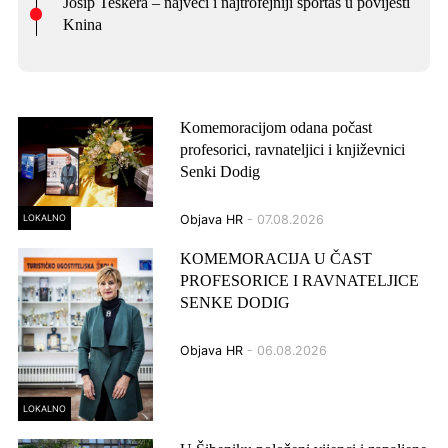
Josip Teskera – najveći i najtrofejniji sportaš u povijesti
Knina
Komemoracijom odana počast
profesorici, ravnateljici i književnici
Senki Dodig
LOKALNO
Objava HR
- 07.08.2026
KOMEMORACIJA U ČAST
PROFESORICE I RAVNATELJICE
SENKE DODIG
Objava HR
- 06.08.2026
LOKALNO