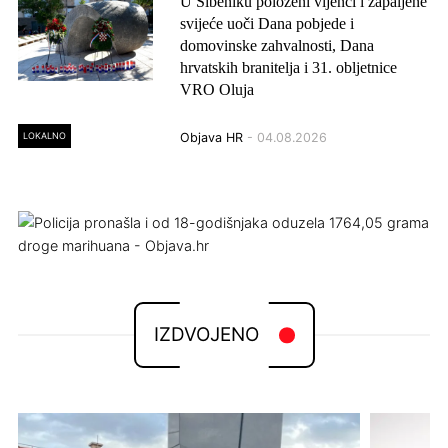
U Šibeniku položeni vijenci i zapaljene
svijeće uoči Dana pobjede i
domovinske zahvalnosti, Dana
hrvatskih branitelja i 31. obljetnice
VRO Oluja
LOKALNO
Objava HR
- 04.08.2026
IZDVOJENO