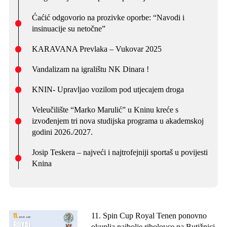
Ćaćić odgovorio na prozivke oporbe: “Navodi i
insinuacije su netočne”
KARAVANA Prevlaka – Vukovar 2025
Vandalizam na igralištu NK Dinara !
KNIN- Upravljao vozilom pod utjecajem droga
Veleučilište “Marko Marulić” u Kninu kreće s
izvođenjem tri nova studijska programa u akademskoj
godini 2026./2027.
Josip Teskera – najveći i najtrofejniji sportaš u povijesti
Knina
11. Spin Cup Royal Tenen ponovno
okuplja najbolje ribolovce na Butižnici