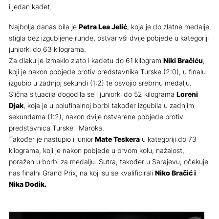
i jedan kadet.
Najbolja danas bila je
Petra Lea Jelić
, koja je do zlatne medalje
stigla bez izgubljene runde, ostvarivši dvije pobjede u kategoriji
juniorki do 63 kilograma.
Za dlaku je izmaklo zlato i kadetu do 61 kilogram
Niki Bračiću
,
koji je nakon pobjede protiv predstavnika Turske (2:0), u finalu
izgubio u zadnjoj sekundi (1:2) te osvojio srebrnu medalju.
Slična situacija dogodila se i juniorki do 52 kilograma
Loreni
Djak
, koja je u polufinalnoj borbi također izgubila u zadnjim
sekundama (1:2), nakon dvije ostvarene pobjede protiv
predstavnica Turske i Maroka.
Također je nastupio i junior
Mate Teskera
u kategoriji do 73
kilograma, koji je nakon pobjede u prvom kolu, nažalost,
poražen u borbi za medalju. Sutra, također u Sarajevu, očekuje
nas finalni Grand Prix, na koji su se kvalificirali
Niko Bračić i
Nika Dodik.