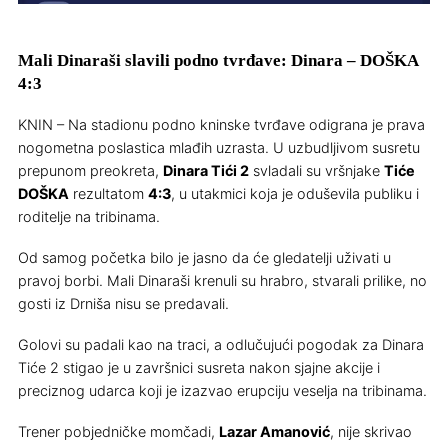
Mali Dinaraši slavili podno tvrđave: Dinara – DOŠKA
4:3
KNIN – Na stadionu podno kninske tvrđave odigrana je prava
nogometna poslastica mlađih uzrasta. U uzbudljivom susretu
prepunom preokreta,
Dinara Tići 2
svladali su vršnjake
Tiće
DOŠKA
rezultatom
4:3
, u utakmici koja je oduševila publiku i
roditelje na tribinama.
Od samog početka bilo je jasno da će gledatelji uživati u
pravoj borbi. Mali Dinaraši krenuli su hrabro, stvarali prilike, no
gosti iz Drniša nisu se predavali.
Golovi su padali kao na traci, a odlučujući pogodak za Dinara
Tiće 2 stigao je u završnici susreta nakon sjajne akcije i
preciznog udarca koji je izazvao erupciju veselja na tribinama.
Trener pobjedničke momčadi,
Lazar Amanović
, nije skrivao