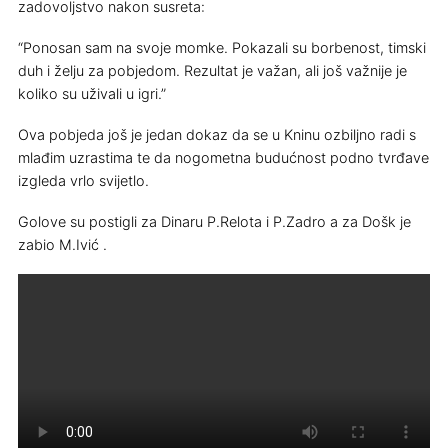
zadovoljstvo nakon susreta:
“Ponosan sam na svoje momke. Pokazali su borbenost, timski
duh i želju za pobjedom. Rezultat je važan, ali još važnije je
koliko su uživali u igri.”
Ova pobjeda još je jedan dokaz da se u Kninu ozbiljno radi s
mlađim uzrastima te da nogometna budućnost podno tvrđave
izgleda vrlo svijetlo.
Golove su postigli za Dinaru P.Relota i P.Zadro a za Došk je
zabio M.Ivić .