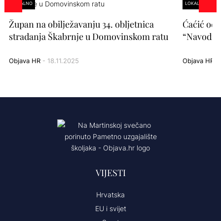
LOKALNO
LOKALNO
Župan na obilježavanju 34. obljetnica
Ćaćić odg
stradanja Škabrnje u Domovinskom ratu
“Navodi i
Objava HR
- 18.11.2025
Objava HR
- 
VIJESTI
Hrvatska
EU i svijet