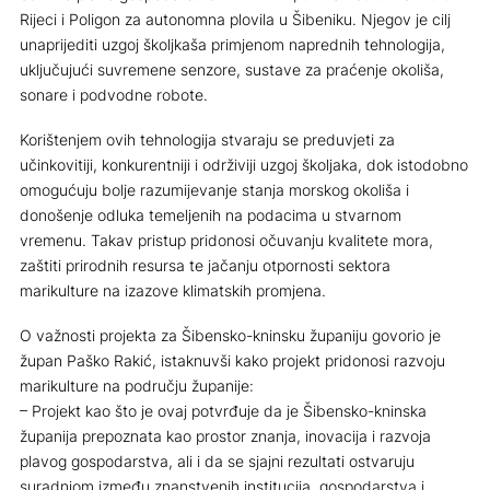
Rijeci i Poligon za autonomna plovila u Šibeniku. Njegov je cilj
unaprijediti uzgoj školjkaša primjenom naprednih tehnologija,
uključujući suvremene senzore, sustave za praćenje okoliša,
sonare i podvodne robote.
Korištenjem ovih tehnologija stvaraju se preduvjeti za
učinkovitiji, konkurentniji i održiviji uzgoj školjaka, dok istodobno
omogućuju bolje razumijevanje stanja morskog okoliša i
donošenje odluka temeljenih na podacima u stvarnom
vremenu. Takav pristup pridonosi očuvanju kvalitete mora,
zaštiti prirodnih resursa te jačanju otpornosti sektora
marikulture na izazove klimatskih promjena.
O važnosti projekta za Šibensko-kninsku županiju govorio je
župan Paško Rakić, istaknuvši kako projekt pridonosi razvoju
marikulture na području županije:
– Projekt kao što je ovaj potvrđuje da je Šibensko-kninska
županija prepoznata kao prostor znanja, inovacija i razvoja
plavog gospodarstva, ali i da se sjajni rezultati ostvaruju
suradnjom između znanstvenih institucija, gospodarstva i