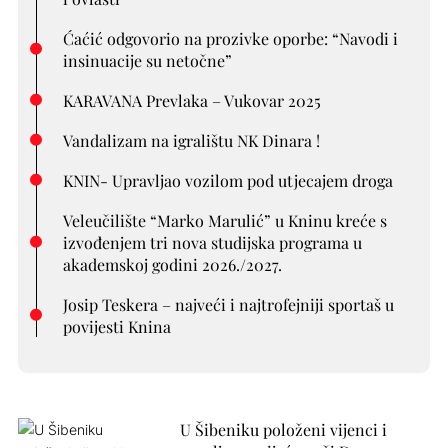
Ćaćić odgovorio na prozivke oporbe: “Navodi i
insinuacije su netočne”
KARAVANA Prevlaka – Vukovar 2025
Vandalizam na igralištu NK Dinara !
KNIN- Upravljao vozilom pod utjecajem droga
Veleučilište “Marko Marulić” u Kninu kreće s
izvođenjem tri nova studijska programa u
akademskoj godini 2026./2027.
Josip Teskera – najveći i najtrofejniji sportaš u
povijesti Knina
U Šibeniku položeni vijenci i