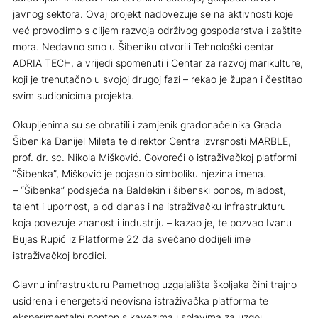
javnog sektora. Ovaj projekt nadovezuje se na aktivnosti koje
već provodimo s ciljem razvoja održivog gospodarstva i zaštite
mora. Nedavno smo u Šibeniku otvorili Tehnološki centar
ADRIA TECH, a vrijedi spomenuti i Centar za razvoj marikulture,
koji je trenutačno u svojoj drugoj fazi – rekao je župan i čestitao
svim sudionicima projekta.
Okupljenima su se obratili i zamjenik gradonačelnika Grada
Šibenika Danijel Mileta te direktor Centra izvrsnosti MARBLE,
prof. dr. sc. Nikola Mišković. Govoreći o istraživačkoj platformi
“Šibenka”, Mišković je pojasnio simboliku njezina imena.
– “Šibenka” podsjeća na Baldekin i šibenski ponos, mladost,
talent i upornost, a od danas i na istraživačku infrastrukturu
koja povezuje znanost i industriju – kazao je, te pozvao Ivanu
Bujas Rupić iz Platforme 22 da svečano dodijeli ime
istraživačkoj brodici.
Glavnu infrastrukturu Pametnog uzgajališta školjaka čini trajno
usidrena i energetski neovisna istraživačka platforma te
eksperimentalni ponton s kavezima i splavima za uzgoj