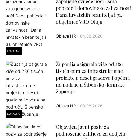
zapaljene svijeće uoči Dana
pobjede i domovinske zahvalnosti,
Dana hrvatskih branitelja i 31.
obljetnice VRO Oluja
Objava HR
- 04.08.2026
LOKALNO
Županija osigurala više od 286
tisuća eura za infrastrukturne
projekte u deset gradova i općina
na području Šibensko-kninske
županije
Objava HR
- 03.08.2026
LOKALNO
Objavljen Javni poziv za
podnošenje zahtjeva za dodjelu