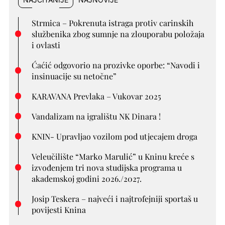
Strmica – Pokrenuta istraga protiv carinskih
službenika zbog sumnje na zlouporabu položaja
i ovlasti
Ćaćić odgovorio na prozivke oporbe: “Navodi i
insinuacije su netočne”
KARAVANA Prevlaka – Vukovar 2025
Vandalizam na igralištu NK Dinara !
KNIN- Upravljao vozilom pod utjecajem droga
Veleučilište “Marko Marulić” u Kninu kreće s
izvođenjem tri nova studijska programa u
akademskoj godini 2026./2027.
Josip Teskera – najveći i najtrofejniji sportaš u
povijesti Knina