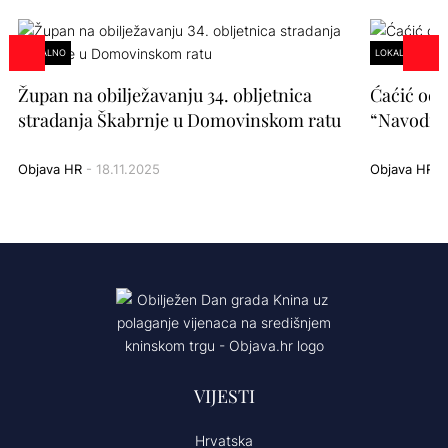
LOKALNO
LOKALNO
Župan na obilježavanju 34. obljetnica
Ćaćić odg
stradanja Škabrnje u Domovinskom ratu
“Navodi i
Objava HR
- 18.11.2025
Objava HR
- 
VIJESTI
Hrvatska