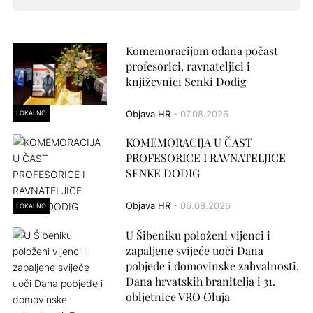
Komemoracijom odana počast
profesorici, ravnateljici i
književnici Senki Dodig
LOKALNO
Objava HR
- 07.08.2026
KOMEMORACIJA U ČAST
PROFESORICE I RAVNATELJICE
SENKE DODIG
Objava HR
- 06.08.2026
LOKALNO
U Šibeniku položeni vijenci i
zapaljene svijeće uoči Dana
pobjede i domovinske zahvalnosti,
Dana hrvatskih branitelja i 31.
obljetnice VRO Oluja