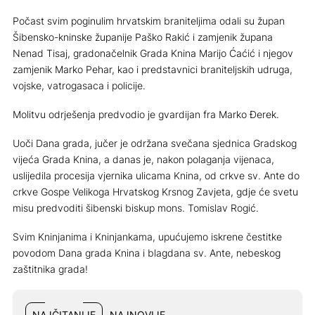
Počast svim poginulim hrvatskim braniteljima odali su župan
Šibensko-kninske županije Paško Rakić i zamjenik župana
Nenad Tisaj, gradonačelnik Grada Knina Marijo Ćaćić i njegov
zamjenik Marko Pehar, kao i predstavnici braniteljskih udruga,
vojske, vatrogasaca i policije.
Molitvu odrješenja predvodio je gvardijan fra Marko Đerek.
Uoči Dana grada, jučer je održana svečana sjednica Gradskog
vijeća Grada Knina, a danas je, nakon polaganja vijenaca,
uslijedila procesija vjernika ulicama Knina, od crkve sv. Ante do
crkve Gospe Velikoga Hrvatskog Krsnog Zavjeta, gdje će svetu
misu predvoditi šibenski biskup mons. Tomislav Rogić.
Svim Kninjanima i Kninjankama, upućujemo iskrene čestitke
povodom Dana grada Knina i blagdana sv. Ante, nebeskog
zaštitnika grada!
NAJČITANIJE
NAJNOVIJE