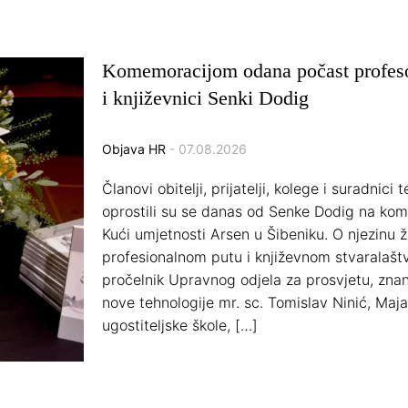
Komemoracijom odana počast profesori
i književnici Senki Dodig
Objava HR
- 07.08.2026
Članovi obitelji, prijatelji, kolege i suradnici 
oprostili su se danas od Senke Dodig na kom
Kući umjetnosti Arsen u Šibeniku. O njezinu ž
profesionalnom putu i književnom stvaralaštv
pročelnik Upravnog odjela za prosvjetu, znano
nove tehnologije mr. sc. Tomislav Ninić, Maja 
ugostiteljske škole, […]