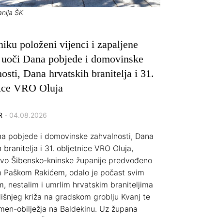
anija ŠK
iku položeni vijenci i zapaljene
e uoči Dana pobjede i domovinske
osti, Dana hrvatskih branitelja i 31.
nice VRO Oluja
R
- 04.08.2026
a pobjede i domovinske zahvalnosti, Dana
 branitelja i 31. obljetnice VRO Oluja,
tvo Šibensko-kninske županije predvođeno
 Paškom Rakićem, odalo je počast svim
m, nestalim i umrlim hrvatskim braniteljima
išnjeg križa na gradskom groblju Kvanj te
en-obilježja na Baldekinu. Uz župana