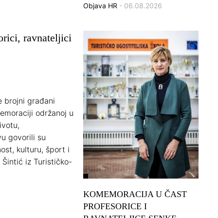
Objava HR
- 06.08.2026
ci, ravnateljici
te brojni građani
emoraciji održanoj u
ivotu,
u govorili su
st, kulturu, šport i
Šintić iz Turističko-
KOMEMORACIJA U ČAST
PROFESORICE I