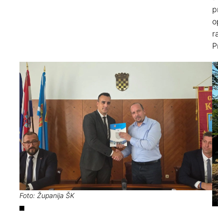
p
o
r
P
Foto: Županija ŠK