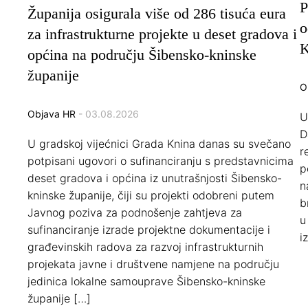
P
Županija osigurala više od 286 tisuća eura
o
za infrastrukturne projekte u deset gradova i
K
općina na području Šibensko-kninske
županije
O
Objava HR
- 03.08.2026
U
D
U gradskoj vijećnici Grada Knina danas su svečano
r
potpisani ugovori o sufinanciranju s predstavnicima
p
deset gradova i općina iz unutrašnjosti Šibensko-
n
kninske županije, čiji su projekti odobreni putem
b
Javnog poziva za podnošenje zahtjeva za
u
sufinanciranje izrade projektne dokumentacije i
i
građevinskih radova za razvoj infrastrukturnih
projekata javne i društvene namjene na području
jedinica lokalne samouprave Šibensko-kninske
županije […]