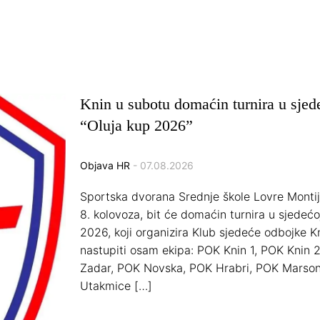
Knin u subotu domaćin turnira u sjed
“Oluja kup 2026”
Objava HR
- 07.08.2026
Sportska dvorana Srednje škole Lovre Montij
8. kolovoza, bit će domaćin turnira u sjedećo
2026, koji organizira Klub sjedeće odbojke K
nastupiti osam ekipa: POK Knin 1, POK Knin 2
Zadar, POK Novska, POK Hrabri, POK Marson
Utakmice […]