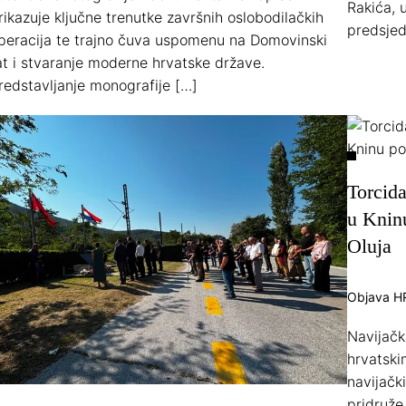
Rakića, 
rikazuje ključne trenutke završnih oslobodilačkih
predsjed
peracija te trajno čuva uspomenu na Domovinski
at i stvaranje moderne hrvatske države.
redstavljanje monografije […]
Torcid
u Knin
Oluja
Objava H
Navijačk
hrvatskim
navijačk
pridruž