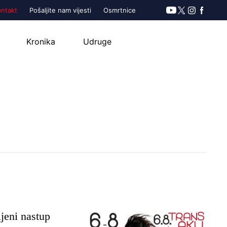
ontakt
Pošaljite nam vijesti
Osmrtnice
Kronika
Udruge
jeni nastup