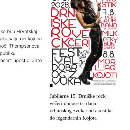
tko bi u Hrvatskoj
uku šalju oni koji na
i uoči Thompsonova
publiku,
koncert ugostio. Zato
Jubilarne 15. Drniške rock
večeri donose tri dana
vrhunskog zvuka: od akustike
do legendarnih Kojota