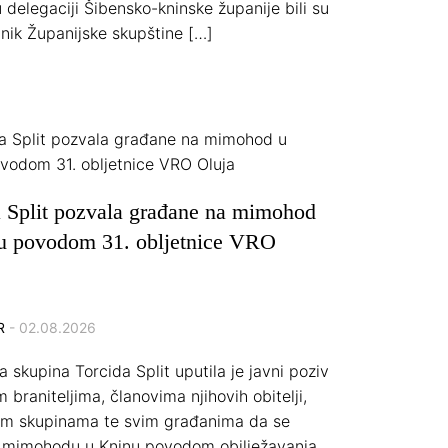
u delegaciji Šibensko-kninske županije bili su
nik Županijske skupštine […]
a Split pozvala građane na mimohod
u povodom 31. obljetnice VRO
R
- 02.08.2026
a skupina Torcida Split uputila je javni poziv
 braniteljima, članovima njihovih obitelji,
im skupinama te svim građanima da se
e mimohodu u Kninu povodom obilježavanja