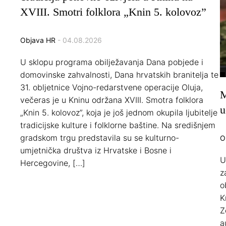
XVIII. Smotri folklora „Knin 5. kolovoz”
Objava HR
- 04.08.2026
U sklopu programa obilježavanja Dana pobjede i
domovinske zahvalnosti, Dana hrvatskih branitelja te
31. obljetnice Vojno-redarstvene operacije Oluja,
M
večeras je u Kninu održana XVIII. Smotra folklora
u
„Knin 5. kolovoz”, koja je još jednom okupila ljubitelje
tradicijske kulture i folklorne baštine. Na središnjem
gradskom trgu predstavila su se kulturno-
O
umjetnička društva iz Hrvatske i Bosne i
U
Hercegovine, […]
z
o
K
Z
a