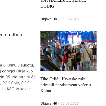
RAVNATELJICE SENKE
DODIG
Objava HR
- 06.08.2026
ećoj odbojci
a u Kninu u subotu,
j odbojci Oluja kup
nin 95. Na turniru će
Tiho Orlić i Hrvatske ruže
, POK Split, POK
priredili nezaboravnu večer u
ia i KSO Vukovar.
Kninu
Objava HR
- 06.08.2026