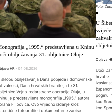
Foto: Žup
U Šiben
svijeć
zahvaln
obljet
onografija „1995.“ predstavljena u Kninu
oči obilježavanja 31. obljetnice Oluje
Objava H
bjava HR
- 04.08.2026
Uoči Dan
hrvatskih
 sklopu obilježavanja Dana pobjede i domovinske
izaslans
ahvalnosti, Dana hrvatskih branitelja te 31.
županom
bljetnice Vojno-redarstvene operacije Oluja, u
poginuli
ninu je predstavljena monografija „1995.“ autora
kod Sred
orana Filipovića. Ovo vrijedno izdanje kroz
kod Spom
utentične fotografije i dokumentarne zapise