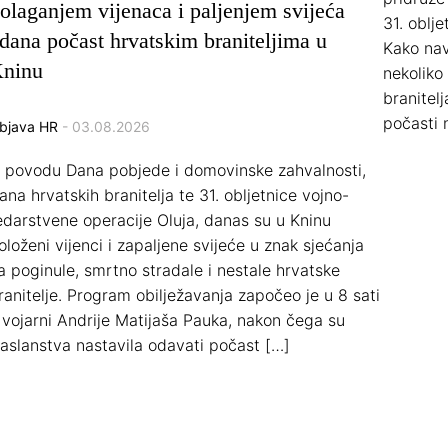
olaganjem vijenaca i paljenjem svijeća
31. oblj
dana počast hrvatskim braniteljima u
Kako nav
ninu
nekoliko
branitel
počasti 
bjava HR
- 03.08.2026
 povodu Dana pobjede i domovinske zahvalnosti,
ana hrvatskih branitelja te 31. obljetnice vojno-
edarstvene operacije Oluja, danas su u Kninu
oloženi vijenci i zapaljene svijeće u znak sjećanja
a poginule, smrtno stradale i nestale hrvatske
ranitelje. Program obilježavanja započeo je u 8 sati
 vojarni Andrije Matijaša Pauka, nakon čega su
zaslanstva nastavila odavati počast […]